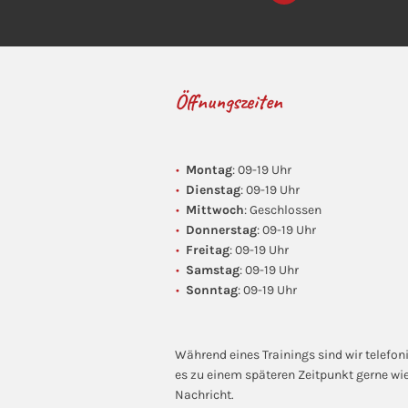
n
s
t
a
g
r
a
Öffnungszeiten
m
Montag
: 09-19 Uhr
Dienstag
: 09-19 Uhr
Mittwoch
: Geschlossen
Donnerstag
: 09-19 Uhr
Freitag
: 09-19 Uhr
Samstag
: 09-19 Uhr
Sonntag
: 09-19 Uhr
Während eines Trainings sind wir telefoni
es zu einem späteren Zeitpunkt gerne wie
Nachricht.