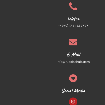
Telefon
+49 (0) 17 51 52 77 77
E-Mail
info@rudelschule.com
Social Media
I